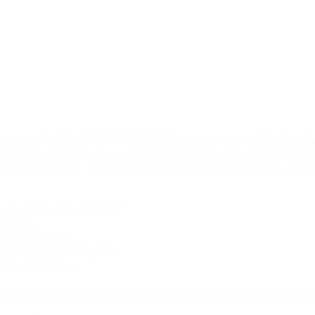
بطابع المنتجعات.يمزج هذا المشروع المتكامل بين الهدوء الساحلي والخصو
حية، وملاعب غولف، ومرافق ترفيهية نابضة بالحياة—مما يجعله مثاليًا لم
21 كيلومترًا من الشواطئ، وال
ملاعب غولف 
منتجعات فاخرة،
مناطق للتسوق والمطاعم، وأ
مساحات خضراء واس
تُعد جزر دبي واحدة من أبرز الوجهات الصاعدة لعام 2026، مدفوعة بمحدودية المعروض، 