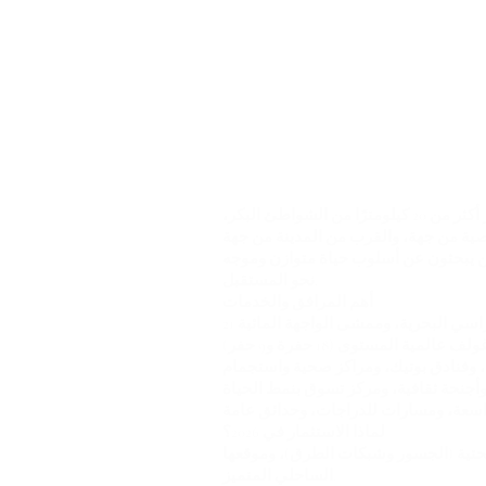
تُعد جزر دبي مشروع نخيل الطموح، وهو أرخبيل مبتكر يضم خمس جزر مترابطة قبالة الساحل الشمالي لدبي، ويوفر أكثر من 20 كيلومترًا من الشواطئ البكر،
صية من جهة، والقرب من المدينة من جهة
ن يبحثون عن أسلوب حياة متوازن وموجه
نحو المستقبل.
أهم المرافق والخدمات
مراسي البحرية، وممشى الواجهة المائية
عالمية المستوى (18 حفرة و9 حفر)
 وفنادق بوتيك، ومراكز صحية واستجمام
جنحة ثقافية، ومركز تسوق بنمط الحياة
عة، ومسارات للدراجات، وحدائق عامة
لماذا الاستثمار في 2026؟
وتسارع تطوير البنية التحتية (الجسور وشبكات الطرق)، وموقعها
الساحلي المتميز.