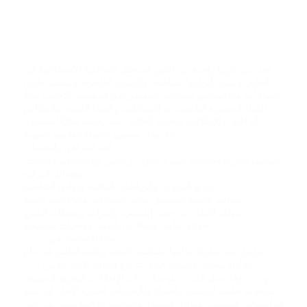
تُعد دبي مارينا واحدة من أشهر المناطق الساحلية الاصطناعية في
العالم، وتتميز بأبراجها الشاهقة، واليخوت الفاخرة، وممشى نابض
بالحياة.يُعد هذا المجتمع الساحلي المفضل لدى المقيمين الأجانب مثالًا
للحياة الحضرية النابضة، مع الشواطئ، والحياة الليلية، والمطاعم
الراقية، والإطلالات البحرية الخلابة—مما يجعله مثاليًا للمهنيين،
والأزواج، ومحبي الأجواء العالمية الحيوية.
أهم المرافق والخدمات
ممشى المارينا وشاطئ جميرا بيتش ريزيدنس مع المقاهي والمتاجر
ووسائل الترفيه
نوادي اليخوت، والرياضات المائية، ونوادي الشاطئ
مطاعم عالمية المستوى (مئات المطاعم) وحياة ليلية نابضة
سهولة التنقل عبر جسر إنفينيتي، والترام، ومحطات المترو
حدائق عامة، وصالات رياضية، وفعاليات مجتمعية
لماذا الاستثمار في 2026؟
تواصل دبي مارينا مكانتها كمنطقة ناضجة وعالية الطلب في عام
2026، مع أداء مستقر وسيولة قوية. تتراوح العوائد الإيجارية بين
6.5%
و7.5%
، وقد تصل إلى
8%
للوحدات ذات الإطلالات البحرية المميزة،
مدفوعة بطلب المهنيين والسياح والإيجارات قصيرة الأجل. إن النمو
الرأسمالي المستقر، وتوازن السوق، والجاذبية الدائمة يجعل من دبي