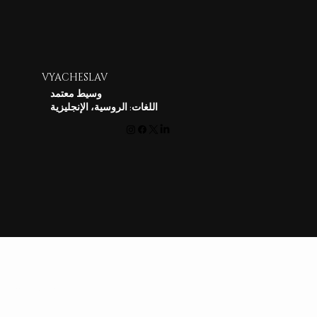
VYACHESLAV
وسيط معتمد
اللغات: الروسية، الإنجليزية
RealOlymp
وكالة عقارية
تعرف علينا