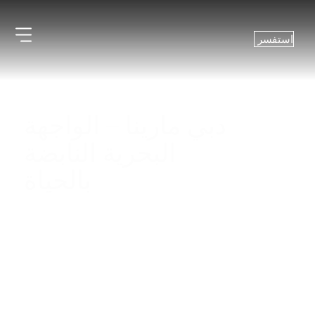
استفسر
دبي مارينا – الواجهة
البحرية النابضة
بالحياة