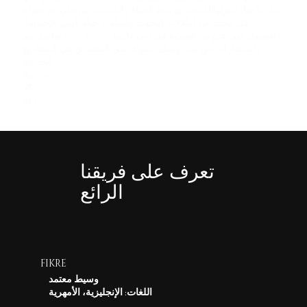
مارينا خيارًا موثوقًا لمشتري نمط الحياة والمستثمرين على حد سواء.
هل تبحث عن إطلالات اليخوت وأسلوب حياة نابض بالحيوية؟
للحصول على عروض حصرية في دبي مارينا،
RealOlymp
تواصل مع
واستشارات عن بُعد، و
صفر عمولة على المشتري
في المشاريع
الجديدة.
📞
Phone:
+971 5 041 48701
💬
WhatsApp Enquiry
✉
Email:
info@realolymp.com
تعرف على فريقنا
الرائع
FIKRE
وسيط معتمد
اللغات: الإنجليزية، الأمهرية