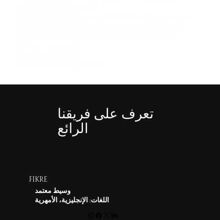
وسط طفرة في البنية التحتية.
هل تبحث عن حياة مستقبلية بالقرب من مراكز الطيران والابتكار؟
للحصول على عروض حصرية في دبي
RealOlymp
تواصل مع
.
الجنوب، واستشارات عن بُعد، و
صفر عمولة على المشتري
📞
Phone:
+971 5 041 48701
💬
WhatsApp Enquiry
✉
Email:
info@realolymp.com
تعرف على فريقنا
الرائع
FIKRE
وسيط معتمد
اللغات: الإنجليزية، الأمهرية