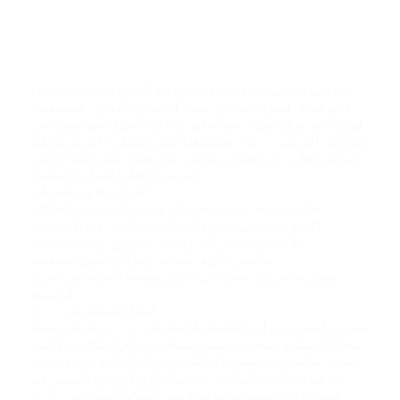
تعد دبي الجنوب مدينة حديثة ضخمة قيد التطوير، مخططة بعناية،
وتقع بشكل استراتيجي حول مطار آل مكتوم الدولي—المستقبلي
ليكون أكبر مركز طيران في العالم—وبالقرب من إكسبو سيتي دبي.
تمتد على أكثر من 145 كم²، ويجمع هذا الحي المكتفي ذاتيًا بين مناطق
سكنية وتجارية ولوجستية ومعارض، مما يجعله محور النمو الرئيس
في دبي للحياة والعمل والاستثمار.
أهم المرافق والخدمات
حدائق واسعة، ممرات خضراء، ومجتمعات مناسبة للعائلات
إكسبو سيتي دبي: أجنحة الابتكار، الفعاليات، ومراكز التعليم
ملاعب غولف، مرافق رياضية، مدارس، وخدمات صحية
مناطق تجارية، مطاعم، ومراكز تسوق مستقبلية
وصول مباشر إلى مطار دبي الدولي ووسط المدينة عبر الطرق
الرئيسية
لماذا الاستثمار في 2026؟
تعد دبي الجنوب من أبرز المناطق الناشئة في 2026، مدفوعة بتوسعة
مطار آل مكتوم (بسعة 260 مليون مسافر) ونظام الابتكار في إكسبو
سيتي. نقاط دخول ميسورة التكلفة مع عوائد إيجارية تتراوح بين
7–
8.5%
في القطاعات السكنية، وطلب إيجاري قوي من المهنيين في
الطيران واللوجستيات، مع توقع نمو رأسمالي سنوي بين
10–15%