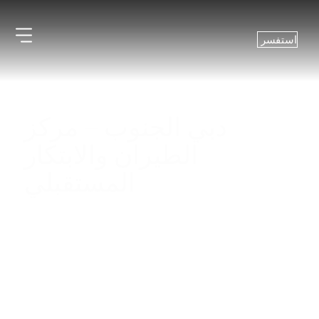
استفسر
دبي الجنوب – مركز
الطيران والابتكار
المستقبلي