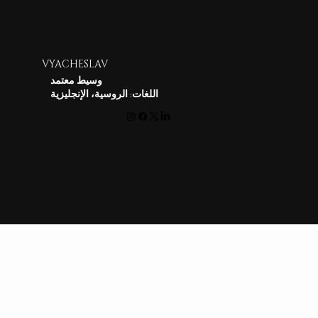
VYACHESLAV
وسيط معتمد
اللغات: الروسية، الإنجليزية
RealOlymp
وكالة عقارية
تعرف علينا
معلومات عنا