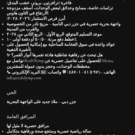
فاخرة (ترافرتين، برونز، خشب البندق).
تراسات خاصة، مسابح وحدائق لبعض الوحدات، أسقف مزدوجة
الارتفاع في التاون هاوس.
أبرز فرص الاستثمار (٢٠٢٦–٢٠٢٨):
واجهة بحرية حصرية في جزر دبي النامية – مزيج نادر من الخصوصية
والقرب من المدينة.
موعد التسليم المتوقع: الربع الأول – الربع الثاني من ٢٠٢٨.
خطط دفع مرنة: ٥٠/٥٠ أو دفعة أولى ١٠٪.
عوائد واعدة في سوق الفخامة الساحلية مع إمكانية الحصول على
.
تأشيرة الذهبية
✨ هل تبحث عن رفاهية شاطئية هادئة تغمرها أنوار القمر؟
للحصول على تفاصيل حصرية عن Silena،
تواصل مع RealOlymp
مخططات الوحدات، وحجز بدون عمولة للمشترين.
📞 الهاتف: +٩٧١ ٥ ٠٤١ ٤٨٧٠١ | 💬 واتساب | ✉️ البريد الإلكتروني:
info@realolymp.com
الحي
جزر دبي – ملاذ جديد على الواجهة البحرية
المرافق العامة
مرافق حصرية لا مثيل لها
صالة رياضية عصرية ومنتجع صحة ورفاهية متكامل.