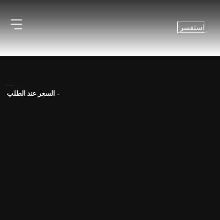
استفسر
Silena من Avenew
-
السعر عند الطلب