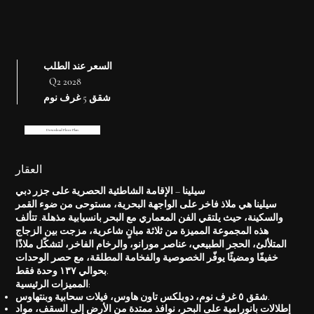
السعر عند الطلب
Q2 2028
شقق 5 غرف نوم
Download Floor Plan
العقار
سيلينا – الإقامة الشاطئية الحصرية على جزر دبي
سيلينا هي ملاذ فاخر على الواجهة البحرية، مستوحى من ضوء القمر
والسكينة، حيث يلتقي الفن المعماري مع البحر بانسيابية مذهلة. تتألف
هذه المجموعة المميزة من ثلاثة مبانٍ شاعرية، مزجت بين الزجاج
المتلألئ، الحجر الطبيعي، عناصر مورانو، والرخام الفاخر، لتشكّل ملاذًا
خفيفًا ومضيئًا يوفّر الخصوصية والفخامة المطلقة، مع حصر الوحدات
.
بحوالي
١٣٧ وحدة فقط
المميزات الرئيسية:
شقق ٥ غرف نوم، دوبلكس تاون هاوس، فيلات سحابية وبنتهاوس.
إطلالات بانورامية على البحر، نوافذ ممتدة من الأرض إلى السقف، مواد