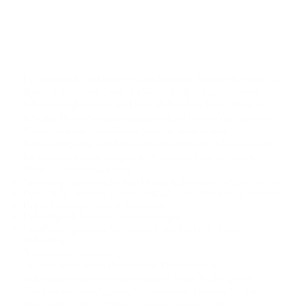
Die Innenstadt von Dubai ist das pulsierende Zentrum der Stadt, in
dem sich der höchste Turm der Welt – der Burj Khalifa – sowie
Sehenswürdigkeiten wie die Dubai Mall und der Dubai Fountain
befinden. Dieser prestigeträchtige Stadtteil bietet ultra-luxuriöses
Wohnen mit unvergleichlicher Aussicht, erstklassigen
Einkaufsmöglichkeiten, Unterhaltungsangeboten und touristischer
Energie – ideal für diejenigen, die Status und Komfort suchen.
Wichtige Annehmlichkeiten
Aussichtsplattformen des Burj Khalifa & Erlebnisse auf „At The Top“
Dubai Mall – weltweit größtes Einkaufs- und Unterhaltungszentrum
Dubai-Fontänen-Shows & Promenade
Dubai Oper & kulturelle Veranstaltungen
Luxushotels, gehobene Gastronomie und direkte U-Bahn-
Anbindung
Warum 2026 investieren?
Auf dem reifen Markt Dubais bleibt Downtown ein
widerstandsfähiges Premium-Asset mit hoher Nachfrage von
Touristen und vermögenden Privatpersonen. Erwarten Sie
5–6 %
Mietrenditen
, die durch Kurzzeitvermietungen, starke