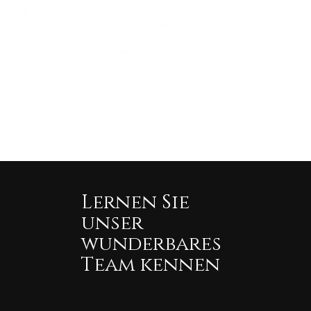
Kapitalwertsteigerungen in knappen Luxussegmenten und zeitloses
Prestige angekurbelt werden – perfekt für statusorientierte
Investoren in einem selektiven Zyklus 2026.
Träumen Sie von der Aussicht vom Burj Khalifa und legendärem
Luxus?
Wenden Sie sich an RealOlymp für exklusive Angebote in der
Innenstadt, Fernberatungen und keine Käuferprovision für
Neubauten.
Telefon: +971 5 041 48701 | WhatsApp-Anfrage | E-Mail:
info@realolymp.com
Lernen Sie
unser
wunderbares
Team kennen