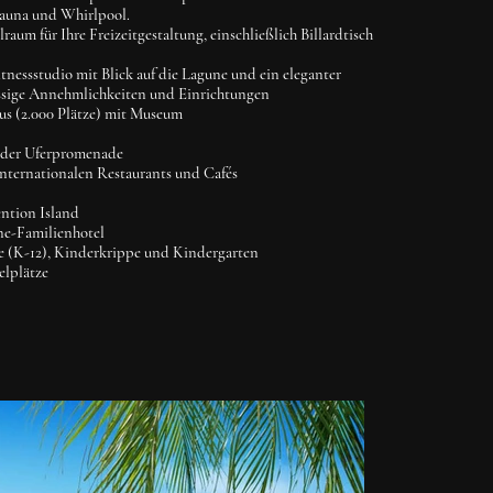
auna und Whirlpool.
lraum für Ihre Freizeitgestaltung, einschließlich Billardtisch
tnessstudio mit Blick auf die Lagune und ein eleganter
ssige Annehmlichkeiten und Einrichtungen
s (2.000 Plätze) mit Museum
 der Uferpromenade
internationalen Restaurants und Cafés
ention Island
rne-Familienhotel
le (K-12), Kinderkrippe und Kindergarten
elplätze