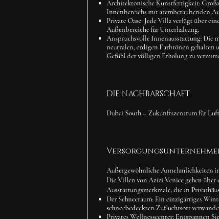
Architektonische Kunstfertigkeit:
Großzü
Innenbereichs mit atemberaubenden Au
Private Oase:
Jede Villa verfügt über ein
Außenbereiche für Unterhaltung.
Anspruchsvolle Innenausstattung:
Die m
neutralen, erdigen Farbtönen gehalten 
Gefühl der völligen Erholung zu vermitt
DIE NACHBARSCHAFT
Dubai South – Zukunftszentrum für Luft
Versorgungsunternehme
Außergewöhnliche Annehmlichkeiten i
Die Villen von Azizi Venice gehen über 
Ausstattungsmerkmale, die in Privathäus
Der Schneeraum:
Ein einzigartiges Wint
schneebedeckten Zufluchtsort verwandel
Privates Wellnesscenter:
Entspannen Sie 