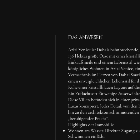
DAS ANWESEN
Azizi Venice ist Dubais bahnbrechende,
136 Hektar große Oase mit einer krista
Einkaufsmeile und einem Lebensstil wie 
königliches Wohnen in
Azizi Venice
, e
Vermächtnis im Herzen von Dubai South. 
einen unvergleichlichen Lebensstil für 
Ruhe einer kristallblauen Lagune auf die 
Ein Zufluchtsort für wenige Auserwählt
Diese Villen befinden sich in einer priv
Luxus konzipiert. Jedes Detail, von den
hin zu den architektonisch anmutenden
„beruhigender Pracht”.
Highlights der Immobilie
Wohnen am Wasser:
Direkter Zugang zu 
Schwimmen einlädt.