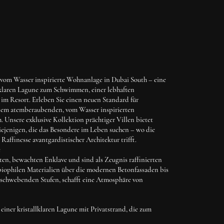
 vom Wasser inspirierte Wohnanlage in Dubai South – eine
llklaren Lagune zum Schwimmen, einer lebhaften
im Resort. Erleben Sie einen neuen Standard für
inem atemberaubenden, vom Wasser inspirierten
Unsere exklusive Kollektion prächtiger Villen bietet
diejenigen, die das Besondere im Leben suchen – wo die
Raffinesse avantgardistischer Architektur trifft.
e
aten, bewachten Enklave und sind als Zeugnis raffinierten
 biophilen Materialien über die modernen Betonfassaden bis
 schwebenden Stufen, schafft eine Atmosphäre von
einer kristallklaren Lagune mit Privatstrand, die zum