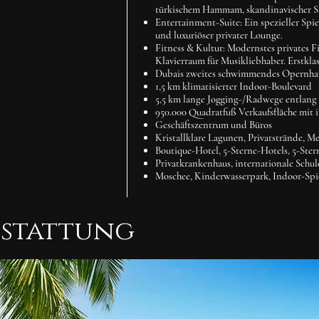
türkischem Hammam, skandinavischer S
Entertainment-Suite:
Ein spezieller Spie
und luxuriöser privater Lounge.
Fitness & Kultur:
Modernstes privates Fi
Klavierraum für Musikliebhaber.
Erstkla
Dubais zweites schwimmendes Opernhau
1,5 km klimatisierter Indoor-Boulevard
5,5 km lange Jogging-/Radwege entlang
950.000 Quadratfuß Verkaufsfläche mit 
Geschäftszentrum und Büros
Kristallklare Lagunen, Privatstrände, M
Boutique-Hotel, 5-Sterne-Hotels, 5-Ste
Privatkrankenhaus, internationale Schu
Moschee, Kinderwasserpark, Indoor-Spi
sstattung