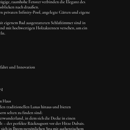
gige, raumhohe Fenster verbinden die Eleganz des
sblicken nach draußen.
en privaten Infinity-Pool, angelegte Gärten und eigene
it eigenem Bad ausgestatteten Schlafzimmer sind in
und mit hochwertigen Holzakzenten versehen, um ein
eln.
fahrt und Innovation
n
m Haus
den traditionellen Luxus hinaus und bieten
ern selten zu finden sind:
erwunderland, in dem sich die Decke in einen
t – der perfekte Rückzugsort vor der Hitze Dubais.
sich in Ihrem persönlichen Spa mit authentischem