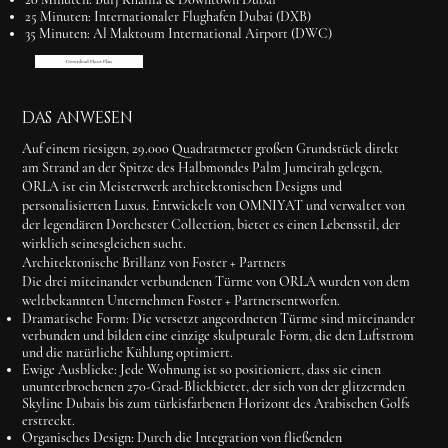
25 Minuten:
Internationaler Flughafen Dubai (DXB)
35 Minuten:
Al Maktoum International Airport (DWC)
Download Floor Plan
DAS ANWESEN
Auf einem riesigen, 29.000 Quadratmeter großen Grundstück direkt
am Strand an der Spitze des Halbmondes Palm Jumeirah gelegen,
ORLA
ist ein Meisterwerk architektonischen Designs und
personalisierten Luxus. Entwickelt von OMNIYAT und verwaltet von
der legendären
Dorchester Collection
, bietet es einen Lebensstil, der
wirklich seinesgleichen sucht.
Architektonische Brillanz von Foster + Partners
Die drei miteinander verbundenen Türme von ORLA wurden von dem
weltbekannten Unternehmen
Foster + Partners
entworfen.
Dramatische Form:
Die versetzt angeordneten Türme sind miteinander
verbunden und bilden eine einzige skulpturale Form, die den Luftstrom
und die natürliche Kühlung optimiert.
Ewige Ausblicke:
Jede Wohnung ist so positioniert, dass sie einen
ununterbrochenen 270-Grad-Blick
bietet, der sich von der glitzernden
Skyline Dubais bis zum türkisfarbenen Horizont des Arabischen Golfs
erstreckt.
Organisches Design:
Durch die Integration von fließenden