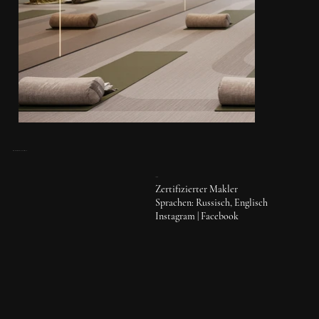
KONTAKT AUFNEHMEN
IGOR
Zertifizierter Makler
Sprachen: Russisch, Englisch
Instagram
|
Facebook