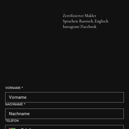
EKATERINA
Zertifizierter Makler
Sprachen: Russisch, Englisch
Instagram
|
Facebook
VORNAME
*
NACHNAME
*
TELEFON