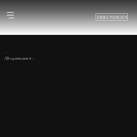
ERKUNDIGEN
ORLA Residenz von OMNIYAT
Ab 14.000.000 $
-