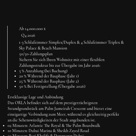
Ab 14.000.000 $
Q4 2026
1-3 Schlafzimmer Simplex/Duplex & 4 Schlafzimmer Triplex &
Sky Palace & Beach Mansion
50/50-Zahlungsplan
Sichern Sie sich Ihren Wohnsitz mit einer flexiblen
Zahlungsstruktur bis zur Übergabe im Jahr 2026:
5 %
Anzahlung (bei Buchung)
20 %
Während der Bauphase (Jahr 1)
25 %
Während der Bauphase (Jahr 2)
50 %
Bei Fertigstellung (
Übergabe 2026
)
Erstklassige Lage und Anbindung
Das ORLA befindet sich auf dem prestigeträchtigsten
Strandgrundstück am Palm Jumeirah Crescent und bietet eine
einzigartige Verbindung zum Meer, während es gleichzeitig perfekt
an die Sehenswürdigkeiten der Stadt angebunden ist.
02 Minuten:
Atlantic The Royal & The Palm Boardwalk
10 Minuten:
Dubai Marina & Sheikh Zayed Road
20 Minuten:
Burj Khalifa & Downtown Dubai