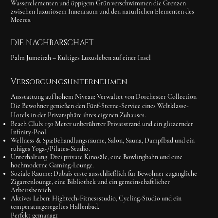
Wasserelementen und üppigem Grün verschwimmen die Grenzen
zwischen luxuriösem Innenraum und den natürlichen Elementen des
Meeres.
DIE NACHBARSCHAFT
Palm Jumeirah – Kultiges Luxusleben auf einer Insel
Versorgungsunternehmen
Ausstattung auf hohem Niveau: Verwaltet von Dorchester Collection
Die Bewohner genießen den Fünf-Sterne-Service eines Weltklasse-
Hotels in der Privatsphäre ihres eigenen Zuhauses.
Beach Club:
150 Meter unberührter Privatstrand und ein glitzernder
Infinity-Pool.
Wellness & Spa:
Behandlungsräume, Salon, Sauna, Dampfbad und ein
ruhiges Yoga-/Pilates-Studio.
Unterhaltung:
Drei private Kinosäle, eine Bowlingbahn und eine
hochmoderne Gaming-Lounge.
Soziale Räume:
Dubais erste ausschließlich für Bewohner zugängliche
Zigarrenlounge
, eine Bibliothek und ein gemeinschaftlicher
Arbeitsbereich.
Aktives Leben:
Hightech-Fitnessstudio, Cycling-Studio und ein
temperaturgeregeltes Hallenbad.
Perfekt gemanagt